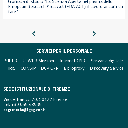
Giornata di studio “La Scienza Aperta nel prisma dello
European Research Area Act (ERA ACT): il lavoro ancora da
fare”
Pagina
Pagina
precedente
successiva
SERVIZI PER IL PERSONALE
SIPER
U-WEB Missioni
Intranet CNR
Scrivania digitale
IRIS
CONSIP
DCP CNR
Biblioproxy
Discovery Service
SEDE ISTITUZIONALE DI FIRENZE
Via dei Barucci 20, 50127 Firenze
Tel. +39 055 43995
segreteria@igsg.cnr.it