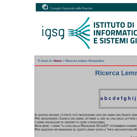
Ti trovi in:
Home
>
Ricerca Indice Semantico
Ricerca Lemm
a
b
c
d
e
f
g
h
i
j
In questa sezione l'utente può selezionare uno dei lemmi dell'Indice se
Per selezionare l'elenco dei lemmi, attivare il link su una delle lettere 
I lemmi visualizzati in grassetto sono consultabili.
Nota bene: i lemmi "a cura della Redazione IS-LeGI" potrebbero essere
Per maggiori informazioni su questi lemmi scrivi a "info-archivistoriciA