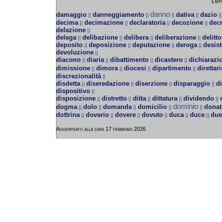
Lem
danno
damaggio
danneggiamento
dativa
dazio
||
||
||
||
|
decima
decimazione
declaratoria
decozione
decr
||
||
||
||
delazione
||
delega
delibazione
delibera
deliberazione
delitto
||
||
||
||
deposito
deposizione
deputazione
deroga
desis
||
||
||
||
devoluzione
||
diacono
diaria
dibattimento
dicastero
dichiarazi
||
||
||
||
dimissione
dimora
diocesi
dipartimento
direttar
||
||
||
||
discrezionalità
||
disdetta
diseredazione
diserzione
disparaggio
d
||
||
||
||
dispositivo
||
disposizione
distretto
ditta
dittatura
dividendo
||
||
||
||
||
dominio
dogma
dolo
domanda
domicilio
donat
||
||
||
||
||
dottrina
dovario
dovere
dovuto
duca
duce
due
||
||
||
||
||
||
Aggiornato alla data 17 febbraio 2026