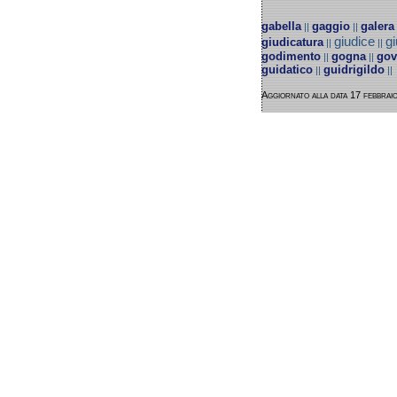
gabella
gaggio
galera
||
||
giudice
gi
giudicatura
||
||
godimento
gogna
gov
||
||
guidatico
guidrigildo
||
||
Aggiornato alla data 17 febbrai