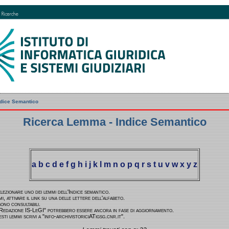
ndice Semantico
Ricerca Lemma - Indice Semantico
a
b
c
d
e
f
g
h
i
j
k
l
m
n
o
p
q
r
s
t
u
v
w
x
y
z
elezionare uno dei lemmi dell'Indice semantico.
i, attivare il link su una delle lettere dell'alfabeto.
sono consultabili.
a Redazione IS-LeGI" potrebbero essere ancora in fase di aggiornamento.
ti lemmi scrivi a "info-archivistoriciATigsg.cnr.it".