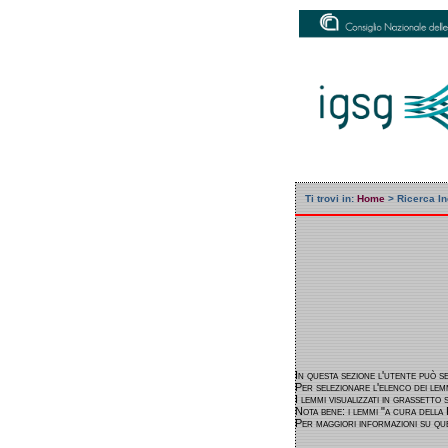
Ti trovi in:
Home
>
Ricerca I
In questa sezione l'utente può s
Per selezionare l'elenco dei lemm
I lemmi visualizzati in grassetto 
Nota bene: i lemmi "a cura dell
Per maggiori informazioni su ques