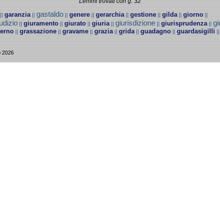
Lemmi trovati con g: 32
gastaldo
garanzia
genere
gerarchia
gestione
gilda
giorno
||
||
||
||
||
||
||
||
udizio
giurisdizione
gi
giuramento
giurato
giuria
giurisprudenza
||
||
||
||
||
||
erno
grassazione
gravame
grazia
grida
guadagno
guardasigilli
||
||
||
||
||
||
|
o 2026