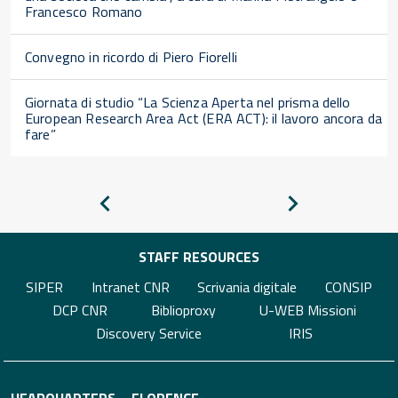
Francesco Romano
Convegno in ricordo di Piero Fiorelli
Giornata di studio “La Scienza Aperta nel prisma dello
European Research Area Act (ERA ACT): il lavoro ancora da
fare”
Pagina
Pagina
precedente
successiva
STAFF RESOURCES
SIPER
Intranet CNR
Scrivania digitale
CONSIP
DCP CNR
Biblioproxy
U-WEB Missioni
Discovery Service
IRIS