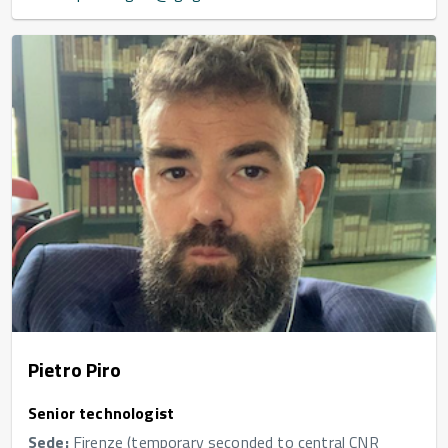
Pietro Piro
Senior technologist
Sede:
Firenze (temporary seconded to central CNR