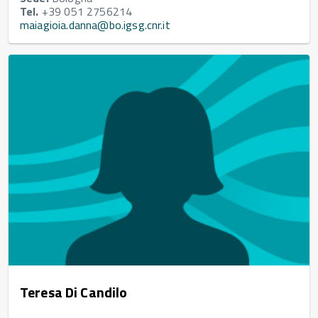
Tel.
+39 051 2756214
maiagioia.danna@bo.igsg.cnr.it
Teresa Di Candilo