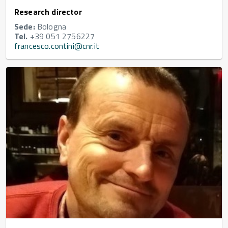
Research director
Sede:
Bologna
Tel.
+39 051 2756227
francesco.contini@cnr.it