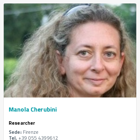
Manola Cherubini
Researcher
Sede:
Firenze
Tel.
+39 055 4399612