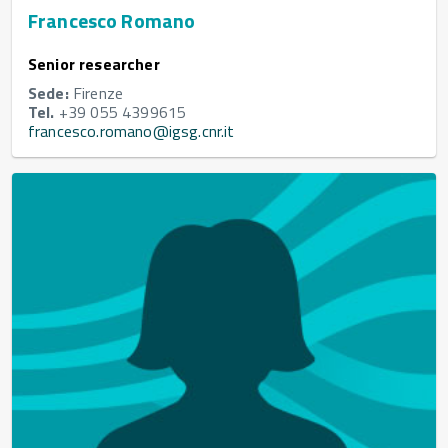
Francesco Romano
Senior researcher
Sede:
Firenze
Tel.
+39 055 4399615
francesco.romano@igsg.cnr.it