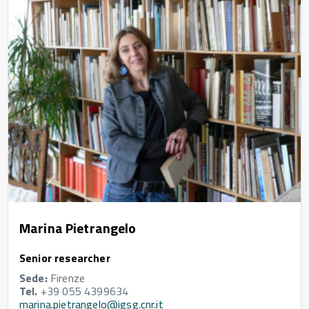
Marina Pietrangelo
Senior researcher
Sede:
Firenze
Tel.
+39 055 4399634
marina.pietrangelo@igsg.cnr.it