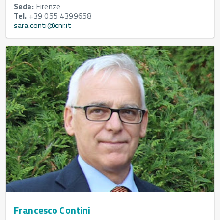
Sede:
Firenze
Tel.
+39 055 4399658
sara.conti@cnr.it
Francesco Contini