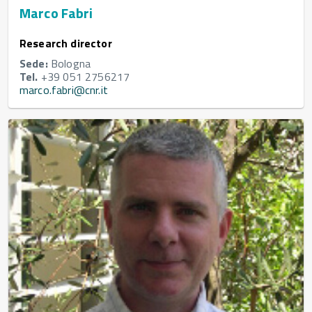
Marco Fabri
Research director
Sede:
Bologna
Tel.
+39 051 2756217
marco.fabri@cnr.it