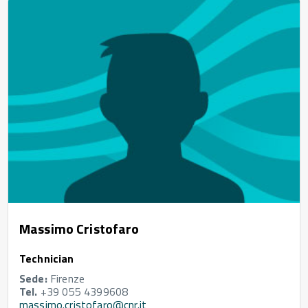
Massimo Cristofaro
Technician
Sede:
Firenze
Tel.
+39 055 4399608
massimo.cristofaro@cnr.it