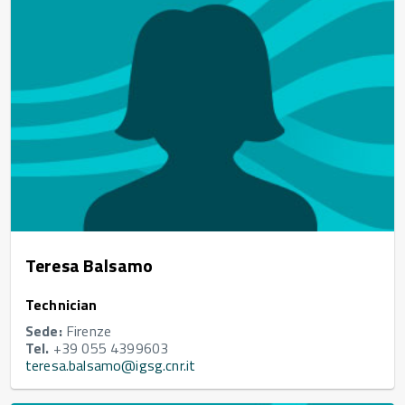
Teresa Balsamo
Technician
Sede:
Firenze
Tel.
+39 055 4399603
teresa.balsamo@igsg.cnr.it