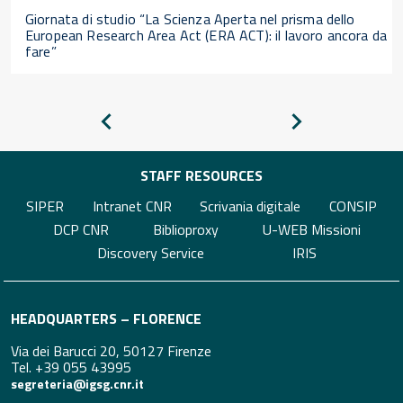
Giornata di studio “La Scienza Aperta nel prisma dello
European Research Area Act (ERA ACT): il lavoro ancora da
fare”
Pagina
Pagina
precedente
successiva
STAFF RESOURCES
SIPER
Intranet CNR
Scrivania digitale
CONSIP
DCP CNR
Biblioproxy
U-WEB Missioni
Discovery Service
IRIS
HEADQUARTERS – FLORENCE
Via dei Barucci 20, 50127 Firenze
Tel. +39 055 43995
segreteria@igsg.cnr.it