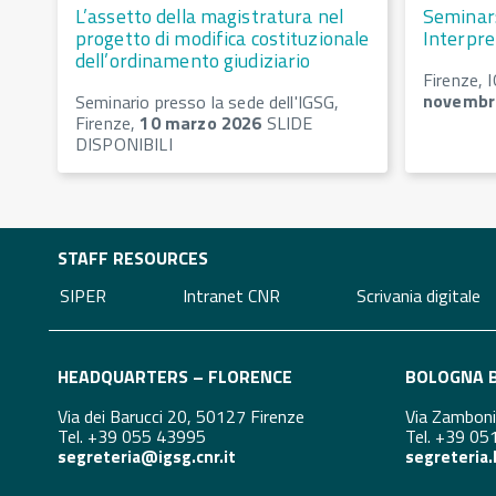
L’assetto della magistratura nel
Seminar:
progetto di modifica costituzionale
Interpre
dell’ordinamento giudiziario
Firenze, 
novembr
Seminario presso la sede dell'IGSG,
Firenze,
10 marzo 2026
SLIDE
DISPONIBILI
STAFF RESOURCES
SIPER
Intranet CNR
Scrivania digitale
HEADQUARTERS – FLORENCE
BOLOGNA B
Via dei Barucci 20, 50127 Firenze
Via Zambon
Tel. +39 055 43995
Tel. +39 0
segreteria@igsg.cnr.it
segreteria.