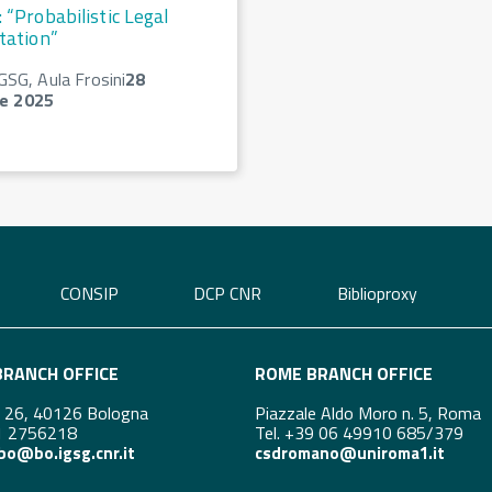
 “Probabilistic Legal
tation”
IGSG, Aula Frosini
28
e 2025
CONSIP
DCP CNR
Biblioproxy
RANCH OFFICE
ROME BRANCH OFFICE
i 26, 40126 Bologna
Piazzale Aldo Moro n. 5, Roma
51 2756218
Tel. +39 06 49910 685/379
bo@bo.igsg.cnr.it
csdromano@uniroma1.it