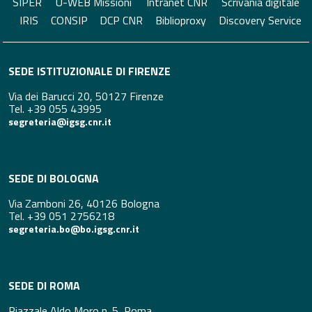
SIPER
U-WEB Missioni
Intranet CNR
Scrivania digitale
IRIS
CONSIP
DCP CNR
Biblioproxy
Discovery Service
SEDE ISTITUZIONALE DI FIRENZE
Via dei Barucci 20, 50127 Firenze
Tel. +39 055 43995
segreteria@igsg.cnr.it
SEDE DI BOLOGNA
Via Zamboni 26, 40126 Bologna
Tel. +39 051 2756218
segreteria.bo@bo.igsg.cnr.it
SEDE DI ROMA
Piazzale Aldo Moro n. 5, Roma