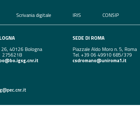
d
Scrivania digitale
IRIS
CONSIP
OLOGNA
SEDE DI ROMA
i 26, 40126 Bologna
Piazzale Aldo Moro n. 5, Roma
51 2756218
Tel. +39 06 49910 685/379
bo@bo.igsg.cnr.it
csdromano@uniroma1.it
sg@pec.cnr.it