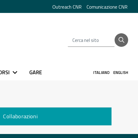
Outreach CNR
Comunicazione CNR
Cerca nel sito
ORSI
GARE
ITALIANO
ENGLISH
Collaborazioni
torna
ll'inizio