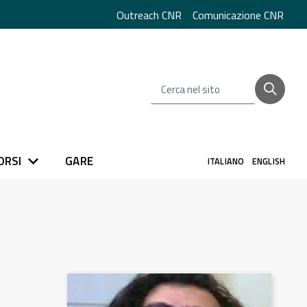
Outreach CNR
Comunicazione CNR
Cerca nel sito
ORSI
GARE
ITALIANO
ENGLISH